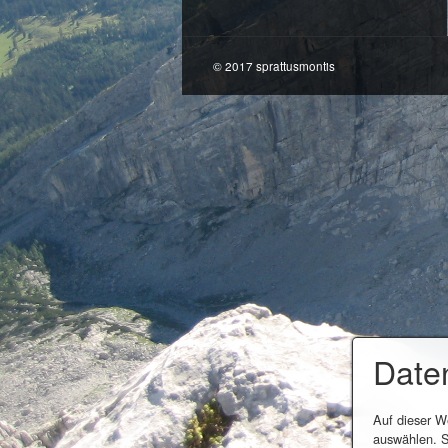
© 2017 sprattusmontis
Date
Auf dieser W
auswählen. S