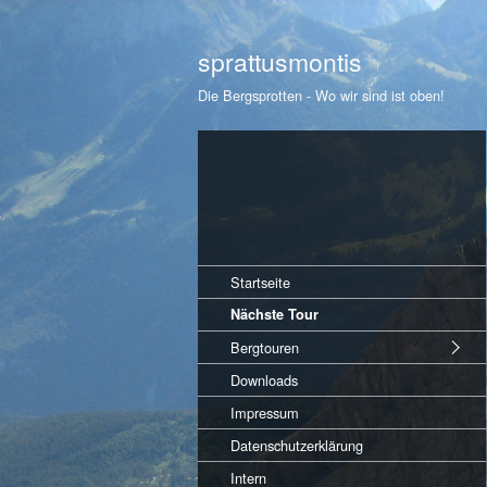
sprattusmontis
Die Bergsprotten - Wo wir sind ist oben!
Startseite
Nächste Tour
Bergtouren
Downloads
Impressum
Datenschutzerklärung
Intern